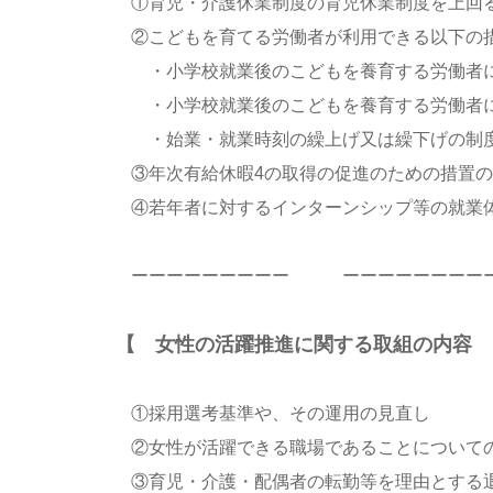
①育児・介護休業制度の育児休業制度を上回る
②こどもを育てる労働者が利用できる以下の
・小学校就業後のこどもを養育する労働者に
・小学校就業後のこどもを養育する労働者に
・始業・就業時刻の繰上げ又は繰下げの制
③年次有給休暇4の取得の促進のための措置の
④若年者に対するインターンシップ等の就業体
ーーーーーーーーー ーーーーーーーー
【 女性の活躍推進に関する取組の内容 
①採用選考基準や、その運用の見直し
②女性が活躍できる職場であることについての
③育児・介護・配偶者の転勤等を理由とする退