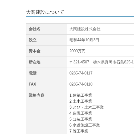
大関建設について
会社名
大関建設株式会社
設立
昭和44年10月3日
資本金
2000万円
所在地
〒321-4507 栃木県真岡市石島825-1
電話
0285-74-0117
FAX
0285-74-0110
業務内容
1.建築工事業
2.土木工事業
3.とび・土木工事業
4.造園工事業
5.ほ装工事業
6.水道施設工事業
7.管工事業